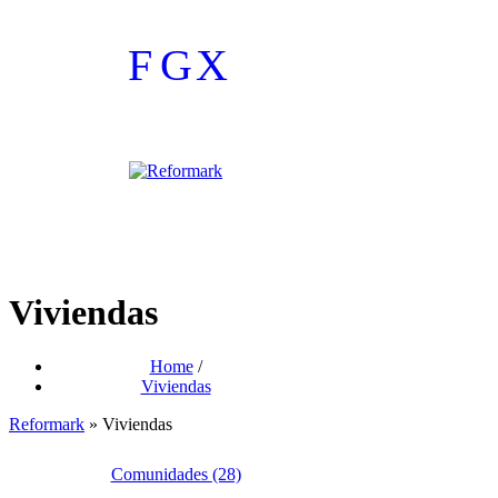
F
G
X
Viviendas
Home
/
Viviendas
Reformark
»
Viviendas
Comunidades
(28)