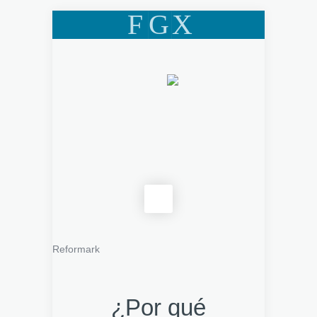
F
G
X
Reformark
¿Por qué