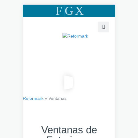
F
G
X
Reformark
»
Ventanas
Ventanas de