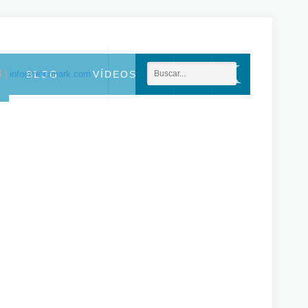
F
G
X
3
|
info@reformark.com
BLOG
VÍDEOS